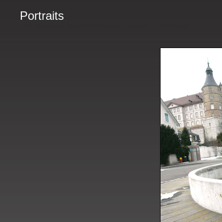
Portraits
2005. Montbéliard. Jaouad Zaïri, footballeur marocain. © Lionel Vadam