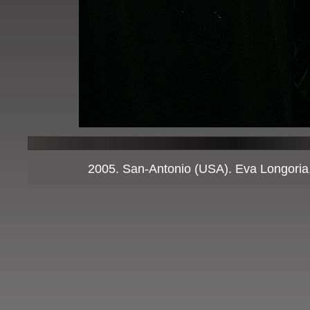
2005. San-Antonio (USA). Eva Longoria